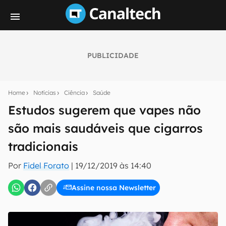
PUBLICIDADE
Seu resumo inteligente do mundo tech!
Assine a newsletter do Canaltech e receba
Home
Notícias
Ciência
Saúde
notícias e reviews sobre tecnologia em primeira
mão.
Estudos sugerem que vapes não
são mais saudáveis que cigarros
E-mail
tradicionais
Por
Fidel Forato
|
19/12/2019 às 14:40
inscreva-se
Assine nossa Newsletter
Confirmo que li, aceito e concordo com os
Termos de
Uso e Política de Privacidade do Canaltech.