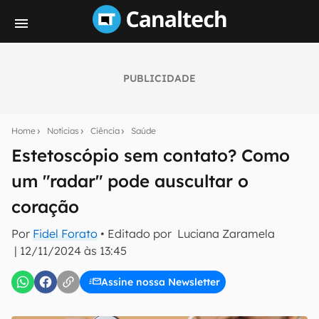
PUBLICIDADE
Seu resumo inteligente do mundo tech!
Assine a newsletter do Canaltech e receba
Home
Notícias
Ciência
Saúde
notícias e reviews sobre tecnologia em primeira
mão.
Estetoscópio sem contato? Como
um "radar" pode auscultar o
E-mail
coração
Por
Fidel Forato
• Editado por
Luciana Zaramela
inscreva-se
|
12/11/2024 às 13:45
Assine nossa Newsletter
Confirmo que li, aceito e concordo com os
Termos de
Uso e Política de Privacidade do Canaltech.