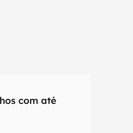
lhos com até
em primeira