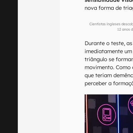
nova forma de tri
Cientistas ingleses desco
12 anos 
Durante o teste, a
imediatamente um 
triângulo se form
movimento. Como o
que teriam demênc
perceber a formaçã