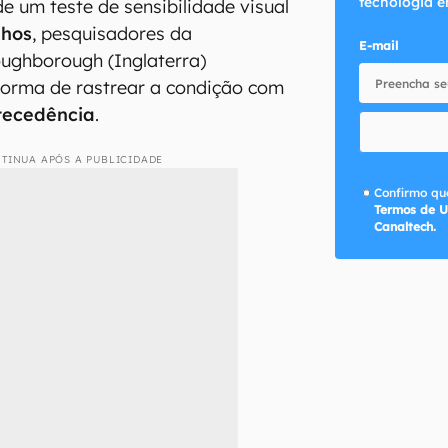
tecnologia e
de um teste de sensibilidade visual
lhos
, pesquisadores da
E-mail
ughborough (Inglaterra)
orma de rastrear a condição com
tecedência
.
TINUA APÓS A PUBLICIDADE
Confirmo que
Termos de U
Canaltech.