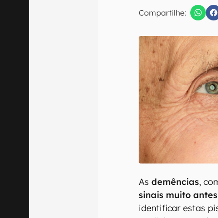
E-mail
Compartilhe:
Confirmo que 
As
demências
, co
sinais muito ante
identificar estas p