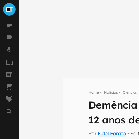
Home
Notícias
Ciência
Demência 
Seu res
12 anos d
Assine a newsle
mão.
Por
Fidel Forato
• Edi