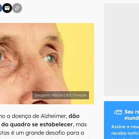
inscreva-se
li, aceito e concordo com os
Termos de Uso e Política de Privacidade do Ca
Master1305/Freepik
Seu r
mo a doença de Alzheimer,
dão
mundo
s do quadro se estabelecer
, mas
Assine a new
istas é um grande desafio para a
receba notíc