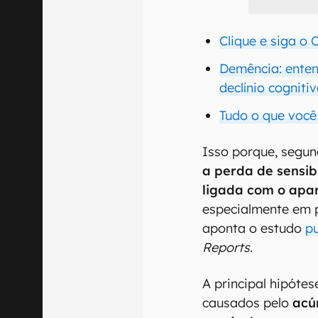
Clique e siga o
Demência: enten
declínio cogniti
Tudo o que você
Isso porque, segund
a perda de sensib
ligada com o apa
especialmente em p
aponta o estudo
p
Reports
.
A principal hipóte
causados pelo
acúm