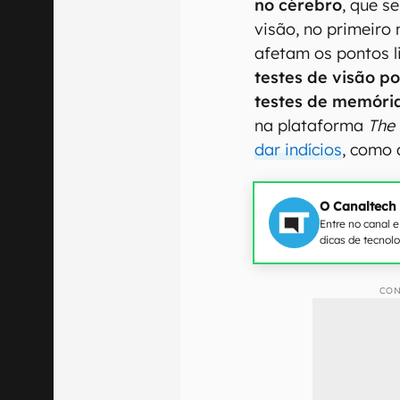
no cérebro
, que s
visão, no primeiro
afetam os pontos l
testes de visão p
testes de memóri
na plataforma
The
dar indícios
, como 
O Canaltech
Entre no canal 
dicas de tecnol
CON