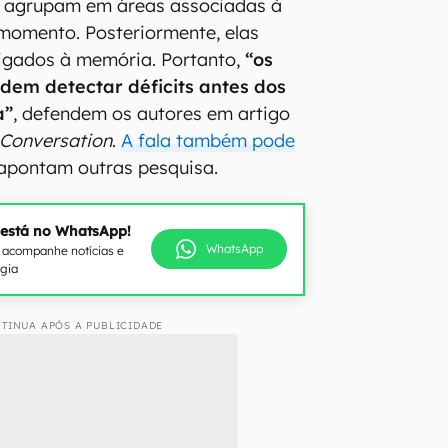
e agrupam em áreas associadas à
 momento. Posteriormente, elas
igados à memória. Portanto,
“os
odem detectar déficits antes dos
a”
, defendem os autores em artigo
 Conversation
.
A fala também pode
apontam outras pesquisa.
 está no WhatsApp!
WhatsApp
e acompanhe notícias e
ogia
TINUA APÓS A PUBLICIDADE