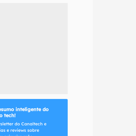
naltech.
esumo inteligente do
 tech!
sletter do Canaltech e
ias e reviews sobre