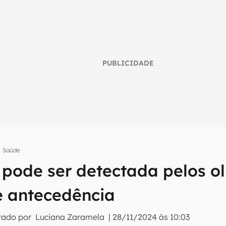
PUBLICIDADE
Saúde
pode ser detectada pelos o
umo inteligente do mundo tech!
e antecedência
tter do Canaltech e receba notícias e reviews sobre tecnologia 
tado por
Luciana Zaramela
|
28/11/2024 às 10:03