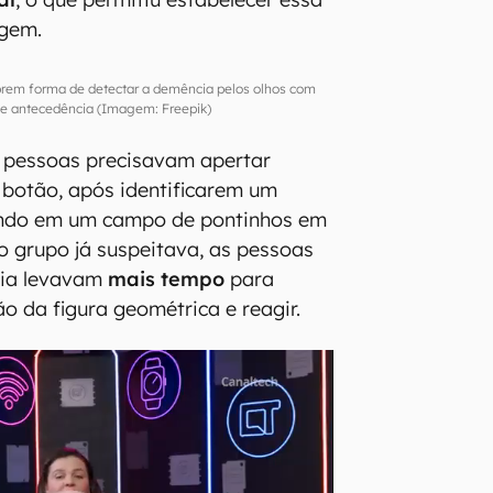
agem.
brem forma de detectar a demência pelos olhos com
de antecedência (Imagem: Freepik)
s pessoas precisavam apertar
botão, após identificarem um
ando em um campo de pontinhos em
 grupo já suspeitava, as pessoas
ia levavam
mais tempo
para
o da figura geométrica e reagir.