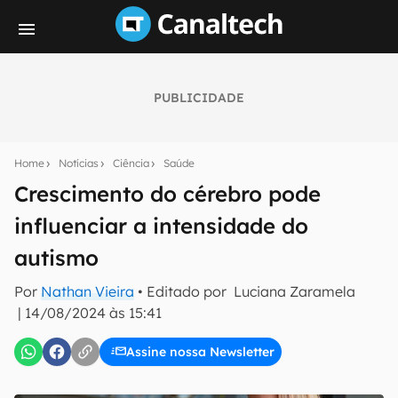
PUBLICIDADE
Seu resumo inteligente do mundo tech!
Assine a newsletter do Canaltech e receba
Home
Notícias
Ciência
Saúde
notícias e reviews sobre tecnologia em primeira
mão.
Crescimento do cérebro pode
influenciar a intensidade do
E-mail
autismo
Por
Nathan Vieira
• Editado por
Luciana Zaramela
inscreva-se
|
14/08/2024 às 15:41
Assine nossa Newsletter
Confirmo que li, aceito e concordo com os
Termos de
Uso e Política de Privacidade do Canaltech.