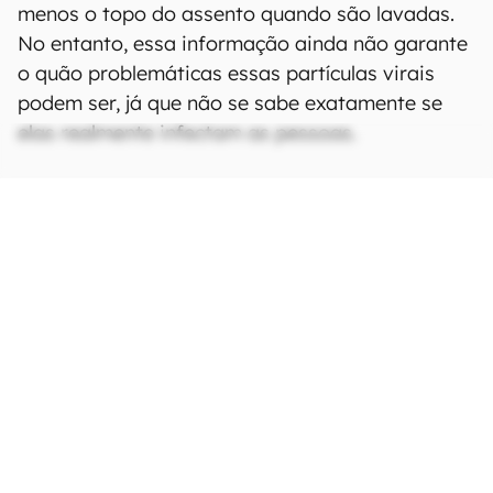
menos o topo do assento quando são lavadas.
No entanto, essa informação ainda não garante
o quão problemáticas essas partículas virais
podem ser, já que não se sabe exatamente se
elas realmente infectam as pessoas.
Os cientistas pensam nos micróbios que
envolvem os banheiros desde os anos 1950. É
daí que vem a ideia de sempre fechar a tampa
do vaso sanitário antes de você dar descarga.
Os especialistas afirmam que os banheiros
públicos devem ser limpos com mais
regularidade durante a pandemia, e
ventilação extra deve ser instalada, se
possível. Aithinne também observa que
ambientes de alto risco, como asilos, deveriam
receber cuidados ainda mais aprimorados por