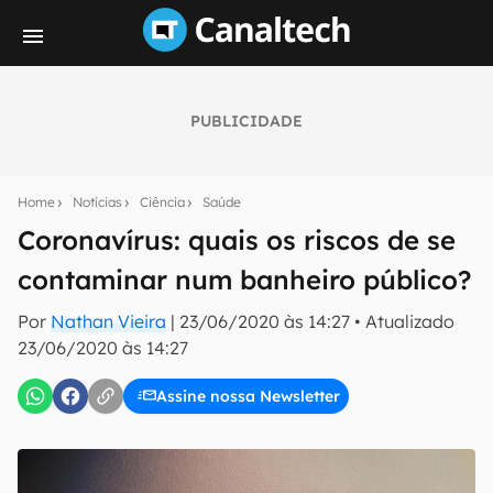
PUBLICIDADE
Seu resumo inteligente do mundo tech!
Assine a newsletter do Canaltech e receba
Home
Notícias
Ciência
Saúde
notícias e reviews sobre tecnologia em primeira
mão.
Coronavírus: quais os riscos de se
contaminar num banheiro público?
E-mail
Por
Nathan Vieira
|
23/06/2020 às 14:27
•
Atualizado
23/06/2020 às 14:27
inscreva-se
Assine nossa Newsletter
Confirmo que li, aceito e concordo com os
Termos de
Uso e Política de Privacidade do Canaltech.