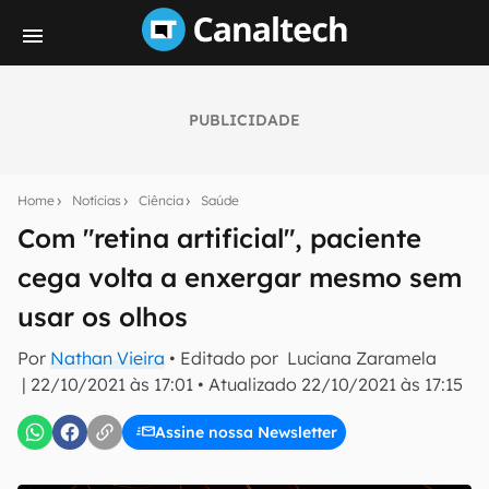
PUBLICIDADE
Seu resumo inteligente do mundo tech!
Assine a newsletter do Canaltech e receba
Home
Notícias
Ciência
Saúde
notícias e reviews sobre tecnologia em primeira
mão.
Com "retina artificial", paciente
cega volta a enxergar mesmo sem
E-mail
usar os olhos
Por
Nathan Vieira
• Editado por
Luciana Zaramela
inscreva-se
|
22/10/2021 às 17:01
•
Atualizado
22/10/2021 às 17:15
Assine nossa Newsletter
Confirmo que li, aceito e concordo com os
Termos de
Uso e Política de Privacidade do Canaltech.