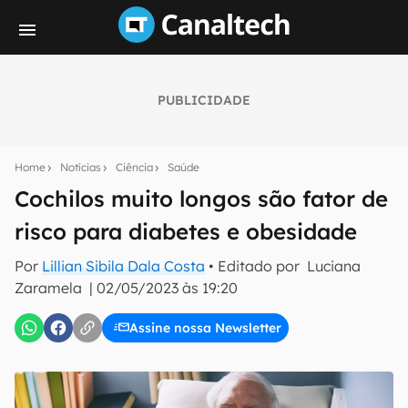
PUBLICIDADE
Seu resumo inteligente do mundo tech!
Assine a newsletter do Canaltech e receba
Home
Notícias
Ciência
Saúde
notícias e reviews sobre tecnologia em primeira
mão.
Cochilos muito longos são fator de
risco para diabetes e obesidade
E-mail
Por
Lillian Sibila Dala Costa
• Editado por
Luciana
Zaramela
|
02/05/2023 às 19:20
inscreva-se
Assine nossa Newsletter
Confirmo que li, aceito e concordo com os
Termos de
Uso e Política de Privacidade do Canaltech.