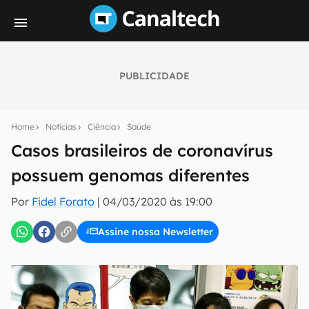
PUBLICIDADE
Seu resumo inteligente do mundo tech!
Assine a newsletter do Canaltech e receba
Home
Notícias
Ciência
Saúde
notícias e reviews sobre tecnologia em primeira
mão.
Casos brasileiros de coronavírus
possuem genomas diferentes
E-mail
Por
Fidel Forato
|
04/03/2020 às 19:00
Assine nossa Newsletter
inscreva-se
Confirmo que li, aceito e concordo com os
Termos de
Uso e Política de Privacidade do Canaltech.