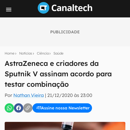
PUBLICIDADE
Seu resumo inteligente do mundo tech!
Assine a newsletter do Canaltech e receba
Home
Notícias
Ciência
Saúde
notícias e reviews sobre tecnologia em primeira
mão.
AstraZeneca e criadores da
Sputnik V assinam acordo para
E-mail
testar combinação
Por
Nathan Vieira
|
21/12/2020 às 23:00
inscreva-se
Assine nossa Newsletter
Confirmo que li, aceito e concordo com os
Termos de
Uso e Política de Privacidade do Canaltech.