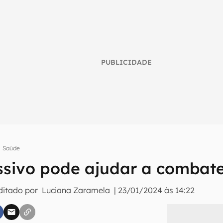
PUBLICIDADE
Saúde
umo inteligente do mundo tech!
ssivo pode ajudar a combate
tter do Canaltech e receba notícias e reviews sobre tecnologia 
ditado por
Luciana Zaramela
|
23/01/2024 às 14:22