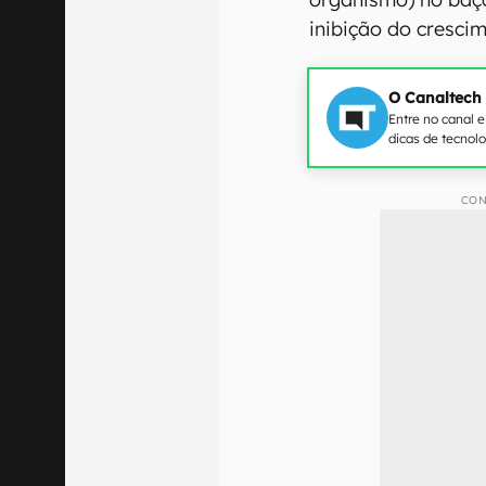
inibição do cresci
O Canaltech
Entre no canal 
dicas de tecnol
CON