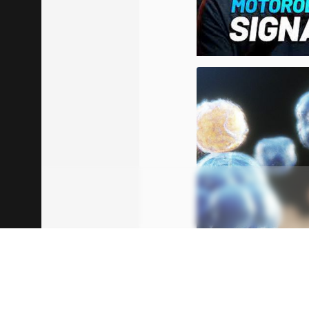
00:00
/
20:46