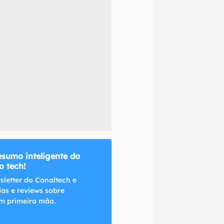
naltech.
esumo inteligente do
 tech!
sletter do Canaltech e
ias e reviews sobre
m primeira mão.