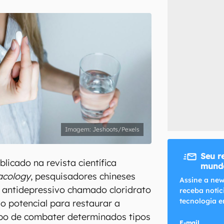
inscreva-se
li, aceito e concordo com os
Termos de Uso e Política de Privacidade do Ca
Jeshoots/Pexels
Seu r
licado na revista científica
mundo
acology
, pesquisadores chineses
Assine a new
antidepressivo chamado cloridrato
receba notíc
tecnologia e
o potencial para restaurar a
po de combater determinados tipos
E-mail