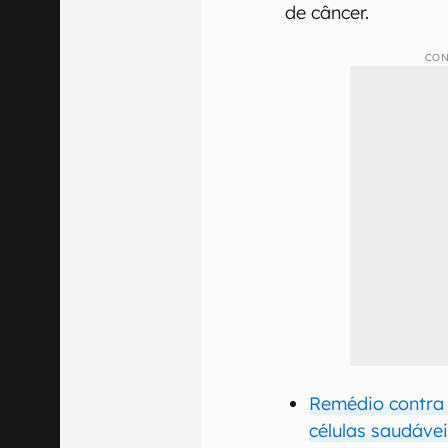
de câncer.
CON
Remédio contra 
células saudáve