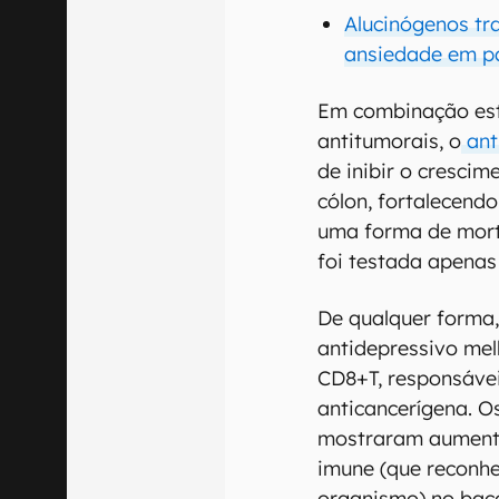
Alucinógenos tr
ansiedade em p
Em combinação es
antitumorais, o
ant
de inibir o crescim
cólon, fortalecendo
uma forma de morte
foi testada apenas
De qualquer forma,
antidepressivo me
CD8+T, responsávei
anticancerígena. 
mostraram aumento
imune (que reconhe
organismo) no baço