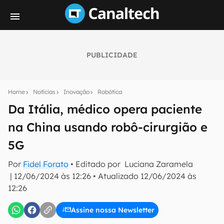
PUBLICIDADE
Seu resumo inteligente do mundo tech!
Assine a newsletter do Canaltech e receba
Home
Notícias
Inovação
Robótica
notícias e reviews sobre tecnologia em primeira
mão.
Da Itália, médico opera paciente
na China usando robô-cirurgião e
E-mail
5G
Por
Fidel Forato
• Editado por
Luciana Zaramela
inscreva-se
|
12/06/2024 às 12:26
•
Atualizado
12/06/2024 às
12:26
Confirmo que li, aceito e concordo com os
Termos de
Uso e Política de Privacidade do Canaltech.
Assine nossa Newsletter