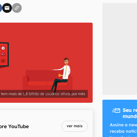
inscreva-se
li, aceito e concordo com os
Termos de Uso e Política de Privacidade do Ca
 tem mais de 1,8 bilhão de usuários ativos por mês
Seu r
mundo
Assine a new
bre
YouTube
ver mais
receba notíc