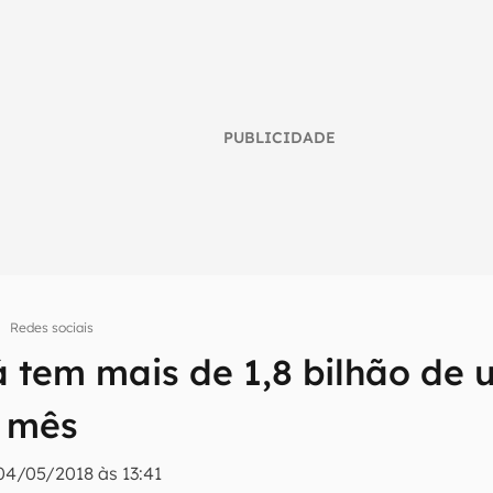
PUBLICIDADE
Redes sociais
 tem mais de 1,8 bilhão de 
umo inteligente do mundo tech!
r mês
tter do Canaltech e receba notícias e reviews sobre tecnologia 
04/05/2018 às 13:41