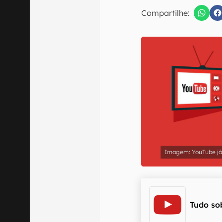
E-mail
Compartilhe:
Confirmo que 
YouTube já
Tudo so