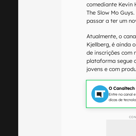
comediante Kevin 
The Slow Mo Guys.
passar a ter um no
Atualmente, o canal
Kjellberg, é ainda
de inscrições com m
plataforma segue 
jovens e com prod
O Canaltech
Entre no canal 
dicas de tecnol
CON