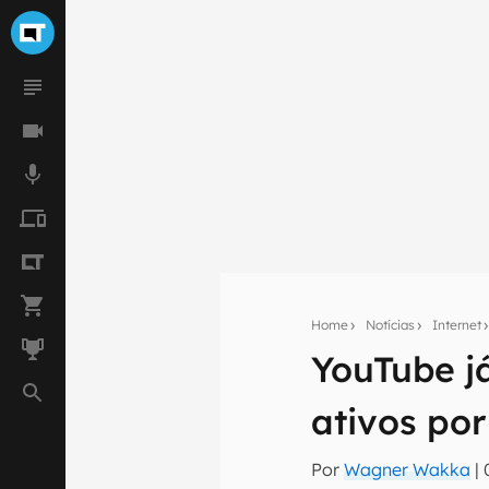
Home
Notícias
Internet
YouTube já
Seu res
ativos po
Assine a newsle
mão.
Por
Wagner Wakka
|