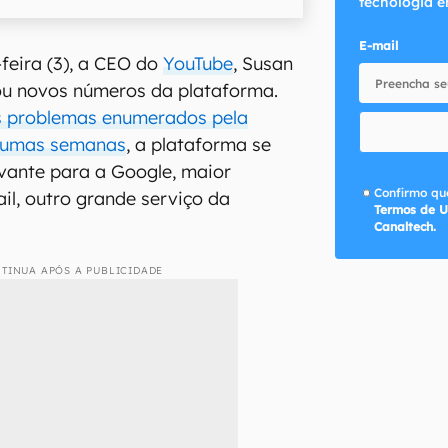
tecnologia e
E-mail
-feira (3), a CEO do
YouTube
, Susan
ou novos números da plataforma.
s problemas enumerados pela
lgumas semanas
, a plataforma se
vante para a Google, maior
Confirmo que
il, outro grande serviço da
Termos de U
Canaltech.
TINUA APÓS A PUBLICIDADE