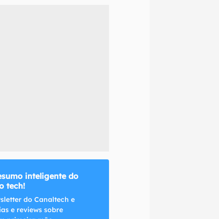
naltech.
esumo inteligente do
 tech!
sletter do Canaltech e
ias e reviews sobre