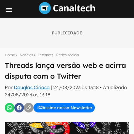
PUBLICIDADE
Seu resumo inteligente do mundo tech!
Assine a newsletter do Canaltech e receba
Home
Notícias
Internet
Redes sociais
notícias e reviews sobre tecnologia em primeira
mão.
Threads lança versão web e acirra
disputa com o Twitter
E-mail
Por
Douglas Ciriaco
|
24/08/2023 às 13:18
•
Atualizado
24/08/2023 às 13:18
inscreva-se
Assine nossa Newsletter
Confirmo que li, aceito e concordo com os
Termos de
Uso e Política de Privacidade do Canaltech.