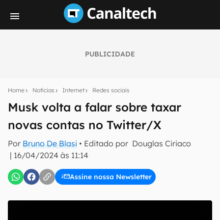
PUBLICIDADE
Seu resumo inteligente do mundo tech!
Assine a newsletter do Canaltech e receba
Home
Notícias
Internet
Redes sociais
notícias e reviews sobre tecnologia em primeira
mão.
Musk volta a falar sobre taxar
novas contas no Twitter/X
E-mail
Por
Bruno De Blasi
• Editado por
Douglas Ciriaco
|
16/04/2024 às 11:14
inscreva-se
Assine nossa Newsletter
Confirmo que li, aceito e concordo com os
Termos de
Uso e Política de Privacidade do Canaltech.