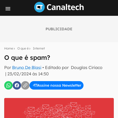
PUBLICIDADE
Seu resumo inteligente do mundo tech!
Assine a newsletter do Canaltech e receba
Home
O que é
Internet
notícias e reviews sobre tecnologia em primeira
mão.
O que é spam?
E-mail
Por
Bruno De Blasi
• Editado por
Douglas Ciriaco
|
23/02/2024 às 14:50
Assine nossa Newsletter
inscreva-se
Confirmo que li, aceito e concordo com os
Termos de
Uso e Política de Privacidade do Canaltech.