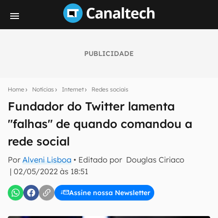
PUBLICIDADE
Seu resumo inteligente do mundo tech!
Assine a newsletter do Canaltech e receba
Home
Notícias
Internet
Redes sociais
notícias e reviews sobre tecnologia em primeira
mão.
Fundador do Twitter lamenta
"falhas" de quando comandou a
E-mail
rede social
Por
Alveni Lisboa
• Editado por
Douglas Ciriaco
inscreva-se
|
02/05/2022 às 18:51
Assine nossa Newsletter
Confirmo que li, aceito e concordo com os
Termos de
Uso e Política de Privacidade do Canaltech.