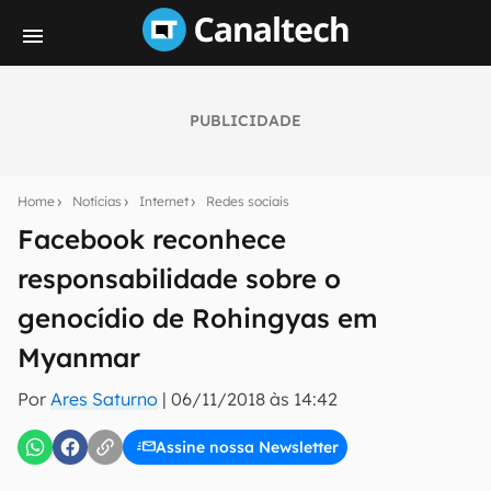
PUBLICIDADE
Seu resumo inteligente do mundo tech!
Assine a newsletter do Canaltech e receba
Home
Notícias
Internet
Redes sociais
notícias e reviews sobre tecnologia em primeira
mão.
Facebook reconhece
responsabilidade sobre o
E-mail
genocídio de Rohingyas em
Myanmar
inscreva-se
Por
Ares Saturno
|
06/11/2018 às 14:42
Confirmo que li, aceito e concordo com os
Termos de
Assine nossa Newsletter
Uso e Política de Privacidade do Canaltech.