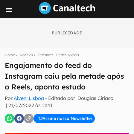
PUBLICIDADE
Seu resumo inteligente do mundo tech!
Assine a newsletter do Canaltech e receba
Home
Notícias
Internet
Redes sociais
notícias e reviews sobre tecnologia em primeira
mão.
Engajamento do feed do
Instagram caiu pela metade após
E-mail
o Reels, aponta estudo
Por
Alveni Lisboa
• Editado por
Douglas Ciriaco
inscreva-se
|
21/07/2022 às 11:41
Assine nossa Newsletter
Confirmo que li, aceito e concordo com os
Termos de
Uso e Política de Privacidade do Canaltech.