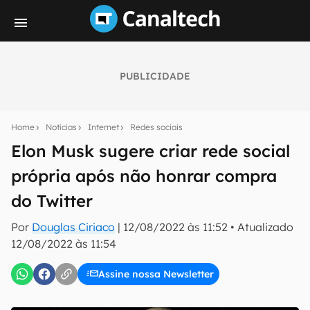
PUBLICIDADE
Seu resumo inteligente do mundo tech!
Assine a newsletter do Canaltech e receba
Home
Notícias
Internet
Redes sociais
notícias e reviews sobre tecnologia em primeira
mão.
Elon Musk sugere criar rede social
própria após não honrar compra
E-mail
do Twitter
Por
Douglas Ciriaco
|
12/08/2022 às 11:52
•
Atualizado
inscreva-se
12/08/2022 às 11:54
Assine nossa Newsletter
Confirmo que li, aceito e concordo com os
Termos de
Uso e Política de Privacidade do Canaltech.