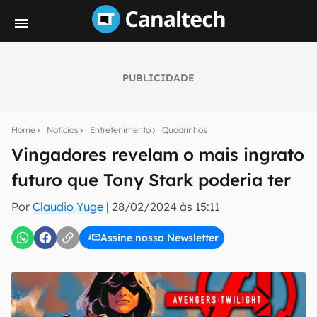
PUBLICIDADE
Seu resumo inteligente do mundo tech!
Assine a newsletter do Canaltech e receba
Home
Notícias
Entretenimento
Quadrinhos
notícias e reviews sobre tecnologia em primeira
mão.
Vingadores revelam o mais ingrato
futuro que Tony Stark poderia ter
E-mail
Por
Claudio Yuge
|
28/02/2024 às 15:11
Assine nossa Newsletter
inscreva-se
Confirmo que li, aceito e concordo com os
Termos de
Uso e Política de Privacidade do Canaltech.