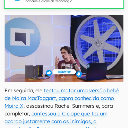
notícias e dicas de tecnologia
Em seguida, ele
tentou matar uma versão bebê
de Maira MacTaggart, agora conhecida como
Moira X
; assassinou Rachel Summers e, para
completar,
confessou a Ciclope que fez um
acordo justamente com os inimigos, a