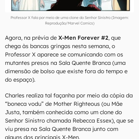
Professor X fala por meio de uma clone do Senhor Sinistro (Imagem:
Reprodução/Marvel Comics)
Agora, na prévia de
X-Men Forever #2
, que
chega às bancas gringas nesta semana, o
Professor X aparece se comunicando com os
mutantes presos na Sala Quente Branca (uma
dimensão de bolso que existe fora do tempo e
do espaço).
Charles realiza tal façanha por meio da cópia da
“boneca vodu” de Mother Righteous (ou Mãe
Justa, também conhecida como um clone do
Senhor Sinistro chamada Rebecca Essex), que se
viu presa na Sala Quente Branca junto com
alguns dos principais X-Men.