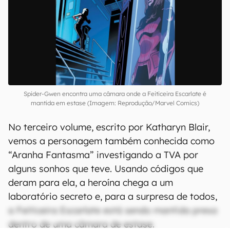
Spider-Gwen encontra uma câmara onde a Feiticeira Escarlate é
mantida em estase (Imagem: Reprodução/Marvel Comics)
No terceiro volume, escrito por Katharyn Blair,
vemos a personagem também conhecida como
“Aranha Fantasma” investigando a TVA por
alguns sonhos que teve. Usando códigos que
deram para ela, a heroína chega a um
laboratório secreto e, para a surpresa de todos,
a Feiticeira Escarlate está sendo mantida presa
dentro de uma câmara de estase.