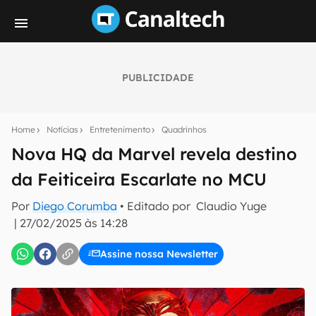
PUBLICIDADE
Seu resumo inteligente do mundo tech!
Assine a newsletter do Canaltech e receba
Home
Notícias
Entretenimento
Quadrinhos
notícias e reviews sobre tecnologia em primeira
mão.
Nova HQ da Marvel revela destino
da Feiticeira Escarlate no MCU
E-mail
Por
Diego Corumba
• Editado por
Claudio Yuge
|
27/02/2025 às 14:28
inscreva-se
Assine nossa Newsletter
Confirmo que li, aceito e concordo com os
Termos de
Uso e Política de Privacidade do Canaltech.