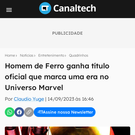
PUBLICIDADE
Seu resumo inteligente do mundo tech!
Assine a newsletter do Canaltech e receba
Home
Notícias
Entretenimento
Quadrinhos
notícias e reviews sobre tecnologia em primeira
mão.
Homem de Ferro ganha título
oficial que marca uma era no
E-mail
Universo Marvel
Por
Claudio Yuge
|
14/09/2023 às 16:46
inscreva-se
Assine nossa Newsletter
Confirmo que li, aceito e concordo com os
Termos de
Uso e Política de Privacidade do Canaltech.