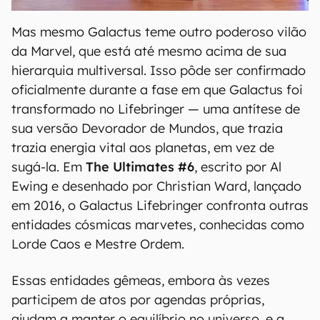
Mas mesmo Galactus teme outro poderoso vilão
da Marvel, que está até mesmo acima de sua
hierarquia multiversal. Isso pôde ser confirmado
oficialmente durante a fase em que Galactus foi
transformado no Lifebringer — uma antítese de
sua versão Devorador de Mundos, que trazia
trazia energia vital aos planetas, em vez de
sugá-la. Em
The
Ultimates #6
, escrito por Al
Ewing e desenhado por Christian Ward, lançado
em 2016, o Galactus Lifebringer confronta outras
entidades cósmicas marvetes, conhecidas como
Lorde Caos e Mestre Ordem.
Essas entidades gêmeas, embora às vezes
participem de atos por agendas próprias,
ajudam a manter o equilíbrio no universo, e a