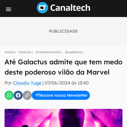
PUBLICIDADE
Seu resumo inteligente do mundo tech!
Assine a newsletter do Canaltech e receba
Home
Notícias
Entretenimento
Quadrinhos
notícias e reviews sobre tecnologia em primeira
mão.
Até Galactus admite que tem medo
deste poderoso vilão da Marvel
E-mail
Por
Claudio Yuge
|
07/06/2024 às 13:40
Assine nossa Newsletter
inscreva-se
Confirmo que li, aceito e concordo com os
Termos de
Uso e Política de Privacidade do Canaltech.