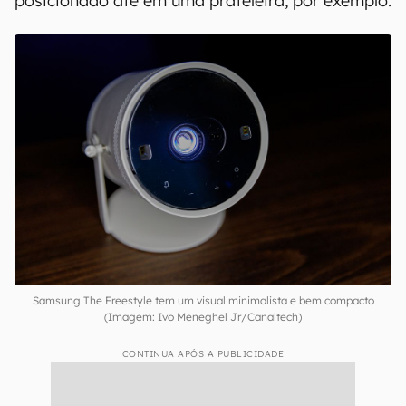
posicionado até em uma prateleira, por exemplo.
Samsung The Freestyle tem um visual minimalista e bem compacto
(Imagem: Ivo Meneghel Jr/Canaltech)
CONTINUA APÓS A PUBLICIDADE