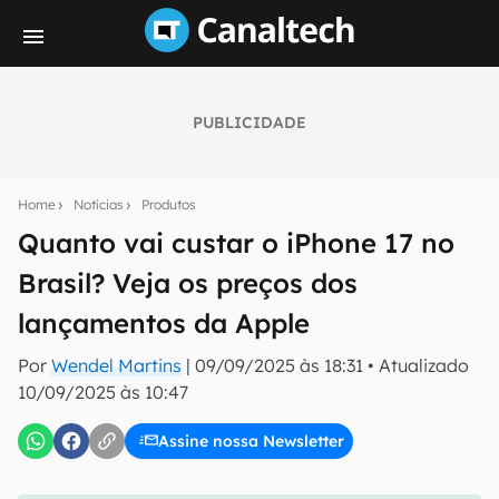
PUBLICIDADE
Seu resumo inteligente do mundo tech!
Assine a newsletter do Canaltech e receba
Home
Notícias
Produtos
notícias e reviews sobre tecnologia em primeira
mão.
Quanto vai custar o iPhone 17 no
Brasil? Veja os preços dos
E-mail
lançamentos da Apple
Por
Wendel Martins
|
09/09/2025 às 18:31
•
Atualizado
inscreva-se
10/09/2025 às 10:47
Assine nossa Newsletter
Confirmo que li, aceito e concordo com os
Termos de
Uso e Política de Privacidade do Canaltech.