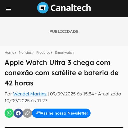
PUBLICIDADE
Seu resumo inteligente do mundo tech!
Assine a newsletter do Canaltech e receba
Home
Notícias
Produtos
Smartwatch
notícias e reviews sobre tecnologia em primeira
mão.
Apple Watch Ultra 3 chega com
conexão com satélite e bateria de
E-mail
42 horas
Por
Wendel Martins
|
09/09/2025 às 15:34
•
Atualizado
inscreva-se
10/09/2025 às 11:27
Assine nossa Newsletter
Confirmo que li, aceito e concordo com os
Termos de
Uso e Política de Privacidade do Canaltech.