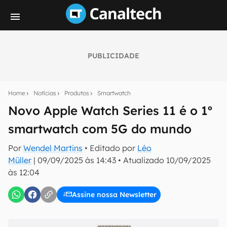
PUBLICIDADE
Seu resumo inteligente do mundo tech!
Assine a newsletter do Canaltech e receba
Home
Notícias
Produtos
Smartwatch
notícias e reviews sobre tecnologia em primeira
mão.
Novo Apple Watch Series 11 é o 1º
smartwatch com 5G do mundo
E-mail
Por
Wendel Martins
• Editado por
Léo
Müller
|
09/09/2025 às 14:43
•
Atualizado
10/09/2025
às 12:04
inscreva-se
Assine nossa Newsletter
Confirmo que li, aceito e concordo com os
Termos de
Uso e Política de Privacidade do Canaltech.