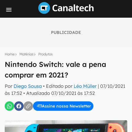
PUBLICIDADE
Seu resumo inteligente do mundo tech!
Assine a newsletter do Canaltech e receba
Home
Matérias
Produtos
notícias e reviews sobre tecnologia em primeira
mão.
Nintendo Switch: vale a pena
comprar em 2021?
E-mail
Por
Diego Sousa
• Editado por
Léo Müller
|
07/10/2021
às 17:52
•
Atualizado
07/10/2021 às 17:52
inscreva-se
Assine nossa Newsletter
Confirmo que li, aceito e concordo com os
Termos de
Uso e Política de Privacidade do Canaltech.