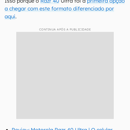
Isso porque o
Razr 40
Ultra foi a
primeira opção
a chegar com este formato diferenciado por
aqui
.
CONTINUA APÓS A PUBLICIDADE
Review Motorola Razr 40 Ultra | O celular