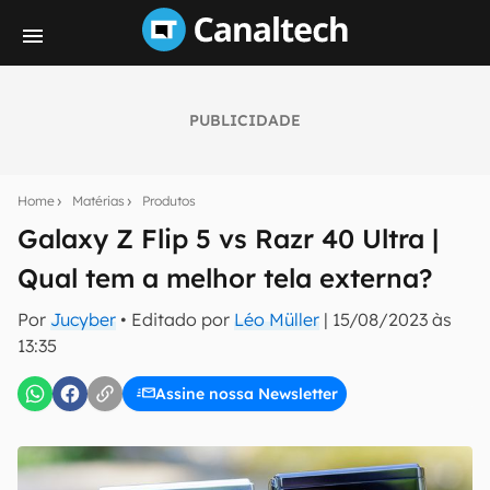
PUBLICIDADE
Seu resumo inteligente do mundo tech!
Assine a newsletter do Canaltech e receba
Home
Matérias
Produtos
notícias e reviews sobre tecnologia em primeira
mão.
Galaxy Z Flip 5 vs Razr 40 Ultra |
Qual tem a melhor tela externa?
E-mail
Por
Jucyber
• Editado por
Léo Müller
|
15/08/2023 às
13:35
inscreva-se
Assine nossa Newsletter
Confirmo que li, aceito e concordo com os
Termos de
Uso e Política de Privacidade do Canaltech.