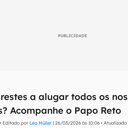
PUBLICIDADE
restes a alugar todos os no
umo inteligente do mundo tech!
os? Acompanhe o Papo Reto
tter do Canaltech e receba notícias e reviews sobre tecnologia 
• Editado por
Léo Müller
|
26/03/2026 às 10:06
•
Atualizad