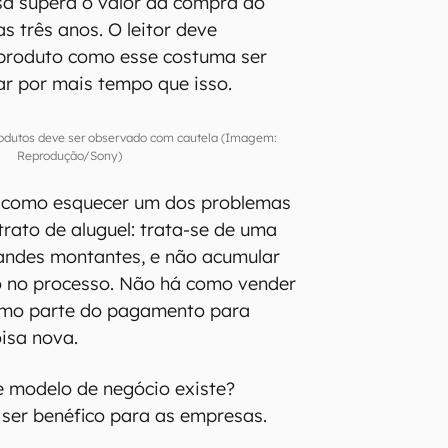
sa supera o valor da compra do
s três anos. O leitor deve
produto como esse costuma ser
ar por mais tempo que isso.
rodutos deve ser observado com cautela (Imagem:
Reprodução/Sony)
á como esquecer um dos problemas
trato de aluguel: trata-se de uma
andes montantes, e não acumular
 no processo. Não há como vender
como parte do pagamento para
isa nova.
e modelo de negócio existe?
 ser benéfico para as empresas.