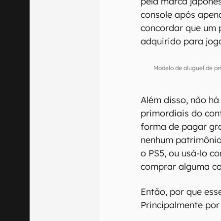
pela marca japone
console após apena
concordar que um 
adquirido para jog
Modelo de aluguel de p
Além disso, não h
primordiais do con
forma de pagar gr
nenhum patrimônio
o PS5, ou usá-lo 
comprar alguma co
Então, por que ess
Principalmente por