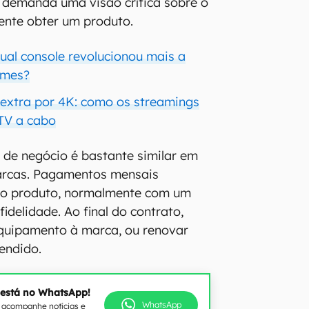
demanda uma visão crítica sobre o
mente obter um produto.
qual console revolucionou mais a
ames?
 extra por 4K: como os streamings
TV a cabo
 de negócio é bastante similar em
arcas. Pagamentos mensais
o produto, normalmente com um
idelidade. Ao final do contrato,
equipamento à marca, ou renovar
tendido.
 está no WhatsApp!
WhatsApp
e acompanhe notícias e