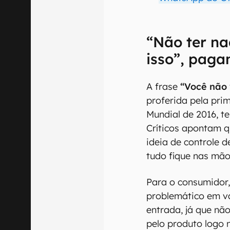
“Não ter na
isso”, paga
A frase
“Você não v
proferida pela pri
Mundial de 2016, t
Críticos apontam q
ideia de controle d
tudo fique nas mã
Para o consumidor
problemático em vá
entrada, já que nã
pelo produto logo n