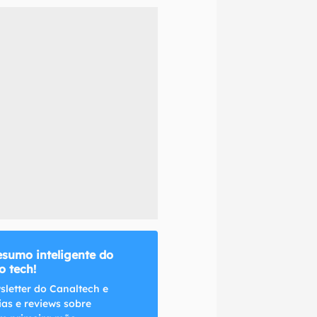
naltech.
esumo inteligente do
 tech!
sletter do Canaltech e
ias e reviews sobre