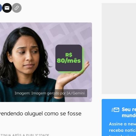
inscreva-se
li, aceito e concordo com os
Termos de Uso e Política de Privacidade do Ca
Imagem gerada por IA/Gemini
Seu r
vendendo aluguel como se fosse
mundo
Assine a new
receba notíc
TINUA APÓS A PUBLICIDADE