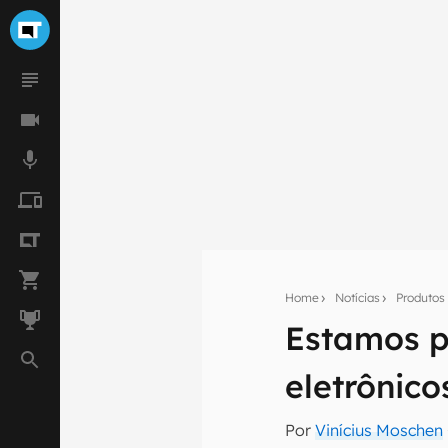
Home
Notícias
Produtos
Estamos p
Seu res
eletrônic
Assine a newsle
mão.
Por
Vinícius Moschen