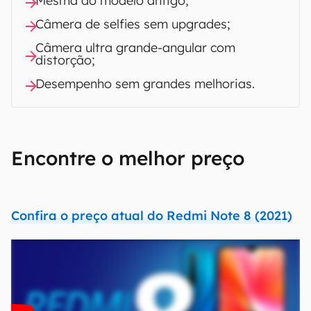
Melhoria na autonomia de bateria;
Versão atualizada do sistema.
Contras
Gravações em FullHD (1080p) de baixa
qualidade;
Mesma do modelo antigo;
Câmera de selfies sem upgrades;
Câmera ultra grande-angular com
distorção;
Desempenho sem grandes melhorias.