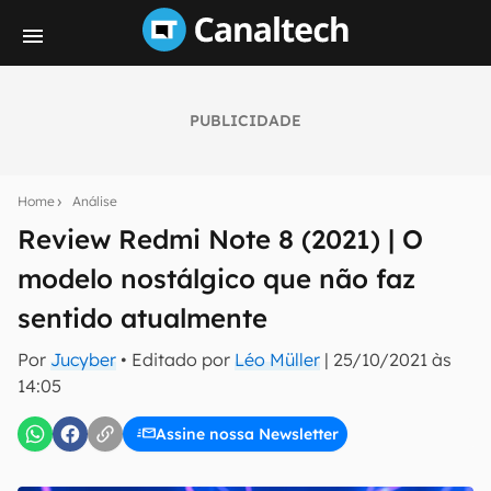
PUBLICIDADE
Seu resumo inteligente do mundo tech!
Assine a newsletter do Canaltech e receba
Home
Análise
notícias e reviews sobre tecnologia em primeira
mão.
Review Redmi Note 8 (2021) | O
modelo nostálgico que não faz
E-mail
sentido atualmente
Por
Jucyber
• Editado por
Léo Müller
|
25/10/2021 às
inscreva-se
14:05
Assine nossa Newsletter
Confirmo que li, aceito e concordo com os
Termos de
Uso e Política de Privacidade do Canaltech.