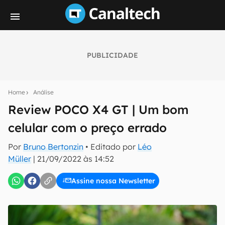
PUBLICIDADE
Seu resumo inteligente do mundo tech!
Assine a newsletter do Canaltech e receba
Home
Análise
notícias e reviews sobre tecnologia em primeira
mão.
Review POCO X4 GT | Um bom
celular com o preço errado
E-mail
Por
Bruno Bertonzin
• Editado por
Léo
Müller
|
21/09/2022 às 14:52
inscreva-se
Assine nossa Newsletter
Confirmo que li, aceito e concordo com os
Termos de
Uso e Política de Privacidade do Canaltech.