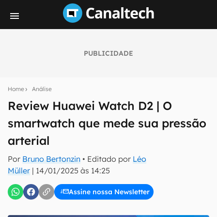
PUBLICIDADE
Seu resumo inteligente do mundo tech!
Assine a newsletter do Canaltech e receba
Home
Análise
notícias e reviews sobre tecnologia em primeira
mão.
Review Huawei Watch D2 | O
smartwatch que mede sua pressão
E-mail
arterial
Por
Bruno Bertonzin
• Editado por
Léo
inscreva-se
Müller
|
14/01/2025 às 14:25
Assine nossa Newsletter
Confirmo que li, aceito e concordo com os
Termos de
Uso e Política de Privacidade do Canaltech.