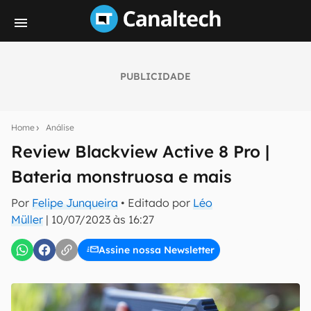
PUBLICIDADE
Seu resumo inteligente do mundo tech!
Assine a newsletter do Canaltech e receba
Home
Análise
notícias e reviews sobre tecnologia em primeira
mão.
Review Blackview Active 8 Pro |
Bateria monstruosa e mais
E-mail
Por
Felipe Junqueira
• Editado por
Léo
Müller
|
10/07/2023 às 16:27
inscreva-se
Assine nossa Newsletter
Confirmo que li, aceito e concordo com os
Termos de
Uso e Política de Privacidade do Canaltech.