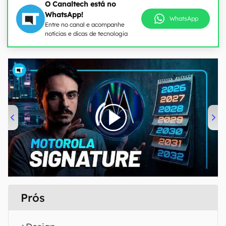
O Canaltech está no
WhatsApp!
WhatsApp
Entre no canal e acompanhe
notícias e dicas de tecnologia
00:00
/
20:46
Prós