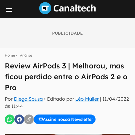
PUBLICIDADE
Seu resumo inteligente do mundo tech!
Assine a newsletter do Canaltech e receba
Home
Análise
notícias e reviews sobre tecnologia em primeira
mão.
Review AirPods 3 | Melhorou, mas
ficou perdido entre o AirPods 2 e o
E-mail
Pro
Por
Diego Sousa
• Editado por
Léo Müller
|
11/04/2022
inscreva-se
às 11:44
Assine nossa Newsletter
Confirmo que li, aceito e concordo com os
Termos de
Uso e Política de Privacidade do Canaltech.