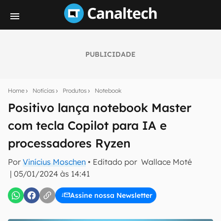
PUBLICIDADE
Seu resumo inteligente do mundo tech!
Assine a newsletter do Canaltech e receba
Home
Notícias
Produtos
Notebook
notícias e reviews sobre tecnologia em primeira
mão.
Positivo lança notebook Master
com tecla Copilot para IA e
E-mail
processadores Ryzen
Por
Vinícius Moschen
• Editado por
Wallace Moté
inscreva-se
|
05/01/2024 às 14:41
Assine nossa Newsletter
Confirmo que li, aceito e concordo com os
Termos de
Uso e Política de Privacidade do Canaltech.