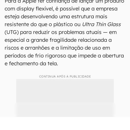
Futuro MacBook com tela dobrável pode seguir design do Zenbook 17
Fold, um notebook com painel interno de ponta a ponta que dobra ao
meio (Imagem: Reprodução/ASUS)
Embora não existam detalhes de design e
informações sobre acabamento, esperamos um
produto refinado com construção em metal
semelhante aos MacBooks atuais.
Para a Apple ter confiança de lançar um produto
com display flexível, é possível que a empresa
esteja desenvolvendo uma estrutura mais
resistente do que o plástico ou
Ultra Thin Glass
(UTG) para reduzir os problemas atuais — em
especial a grande fragilidade relacionada a
riscos e arranhões e a limitação de uso em
períodos de frio rigoroso que impede a abertura