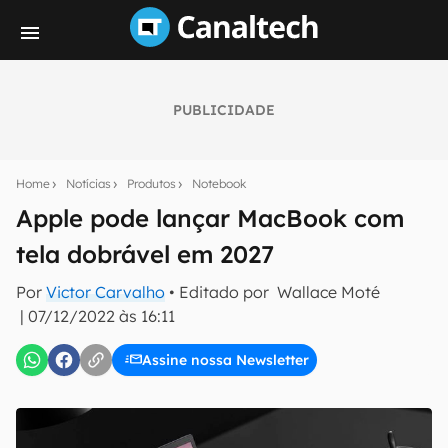
PUBLICIDADE
Seu resumo inteligente do mundo tech!
Assine a newsletter do Canaltech e receba
Home
Notícias
Produtos
Notebook
notícias e reviews sobre tecnologia em primeira
mão.
Apple pode lançar MacBook com
tela dobrável em 2027
E-mail
Por
Victor Carvalho
• Editado por
Wallace Moté
|
07/12/2022 às 16:11
inscreva-se
Assine nossa Newsletter
Confirmo que li, aceito e concordo com os
Termos de
Uso e Política de Privacidade do Canaltech.