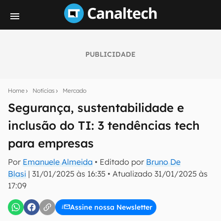
PUBLICIDADE
Seu resumo inteligente do mundo tech!
Assine a newsletter do Canaltech e receba
Home
Notícias
Mercado
notícias e reviews sobre tecnologia em primeira
mão.
Segurança, sustentabilidade e
inclusão do TI: 3 tendências tech
E-mail
para empresas
Por
Emanuele Almeida
• Editado por
Bruno De
inscreva-se
Blasi
|
31/01/2025 às 16:35
•
Atualizado
31/01/2025 às
17:09
Confirmo que li, aceito e concordo com os
Termos de
Uso e Política de Privacidade do Canaltech.
Assine nossa Newsletter