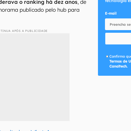
tecnologia e
iderava o ranking há dez anos
, de
orama publicado pelo hub para
E-mail
TINUA APÓS A PUBLICIDADE
Confirmo que
Termos de U
Canaltech.