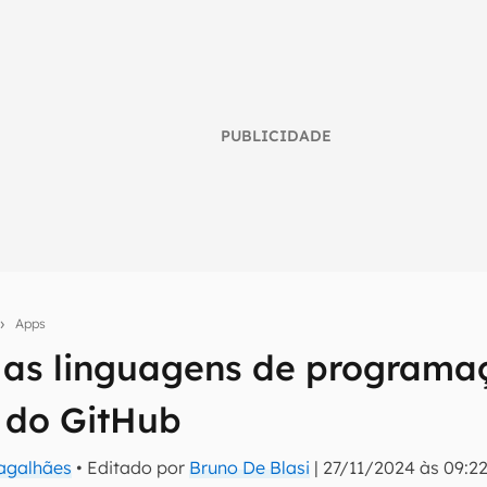
PUBLICIDADE
Apps
 as linguagens de programa
umo inteligente do mundo tech!
 do GitHub
tter do Canaltech e receba notícias e reviews sobre tecnologia 
Magalhães
• Editado por
Bruno De Blasi
|
27/11/2024 às 09:2