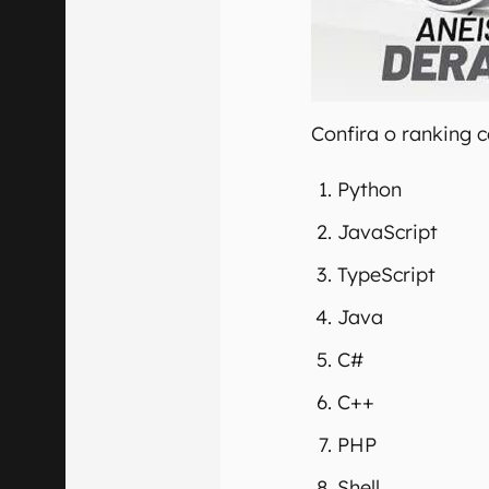
00:00
/
21:11
Confira o ranking 
Python
JavaScript
TypeScript
Java
C#
C++
PHP
Shell