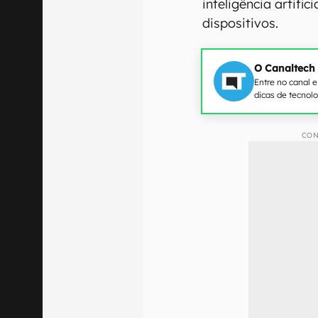
inteligência artific
dispositivos.
O Canaltech
Entre no canal 
dicas de tecnol
CON