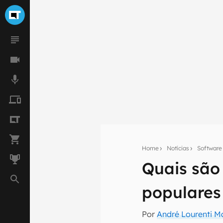
Home
Notícias
Software
Quais são
Seu res
populares
Assine a newsle
mão.
Por
André Lourenti 