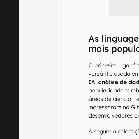
As linguag
mais popul
O primeiro lugar f
versátil e usada 
IA
,
análise de da
popularidade tamb
áreas de ciência, 
ingressaram no Gi
desenvolvedores d
A segunda colocaç