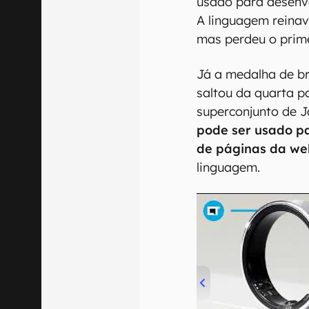
usado para desenv
A linguagem reinav
mas perdeu o prime
Já a medalha de br
saltou da quarta p
superconjunto de J
pode ser usado pa
de páginas da we
linguagem.