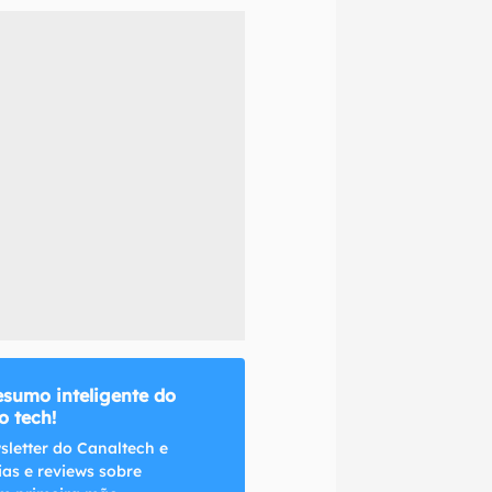
naltech.
esumo inteligente do
 tech!
sletter do Canaltech e
ias e reviews sobre