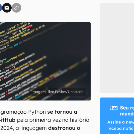
inscreva-se
li, aceito e concordo com os
Termos de Uso e Política de Privacidade do Ca
Ilya Pavlov/Unsplash
Seu r
rogramação Python
se tornou a
mundo
GitHub
pela primeira vez na história
Assine a new
 2024, a linguagem
destronou o
receba notíc