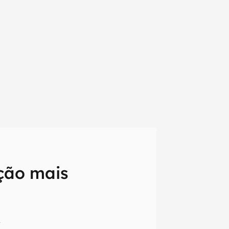
ção mais
em primeira
2