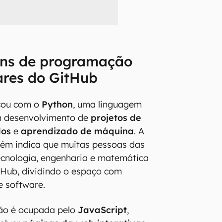
ens de programação
ares do GitHub
icou com o
Python
, uma linguagem
em desenvolvimento de
projetos de
dos
e
aprendizado de máquina
. A
ém indica que muitas pessoas das
tecnologia, engenharia e matemática
tHub, dividindo o espaço com
e software.
ão é ocupada pelo
JavaScript
,