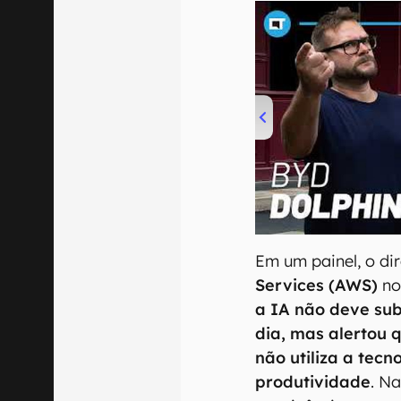
00:00
/
04:07
Em um painel, o di
Services (AWS)
no
a IA não deve subs
dia, mas alertou 
não utiliza a tec
produtividade
. N