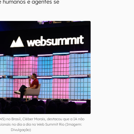
e humanos e agentes se
) no Brasil, Cléber Morais, destacou que a IA não
issionais no dia a dia no Web Summit Rio (Imagem:
Divulgação)