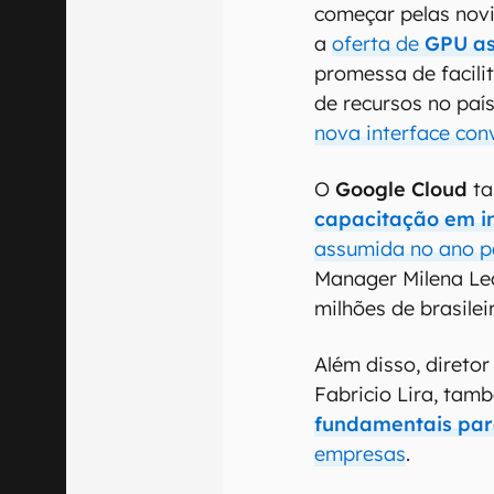
começar pelas nov
a
oferta de
GPU as
promessa de facili
de recursos no paí
nova interface con
O
Google Cloud
t
capacitação em in
assumida no ano 
Manager Milena Lea
milhões de brasile
Além disso, direto
Fabricio Lira, tam
fundamentais para
empresas
.