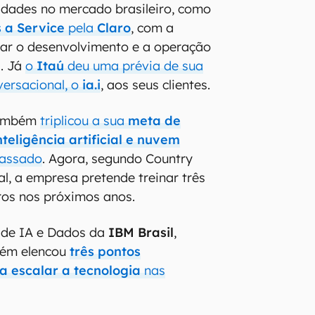
idades no mercado brasileiro, como
 a Service
pela
Claro
, com a
tar o desenvolvimento e a operação
s. Já
o
Itaú
deu uma prévia de sua
versacional, o
ia.i
, aos seus clientes.
ambém
triplicou a sua
meta de
teligência artificial e nuvem
passado
. Agora, segundo Country
l, a empresa pretende treinar três
iros nos próximos anos.
r de IA e Dados da
IBM Brasil
,
bém elencou
três pontos
 escalar a tecnologia
nas