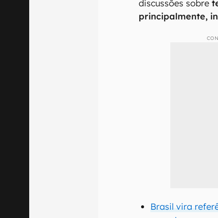
discussões sobre
t
principalmente, int
CON
Brasil vira refe