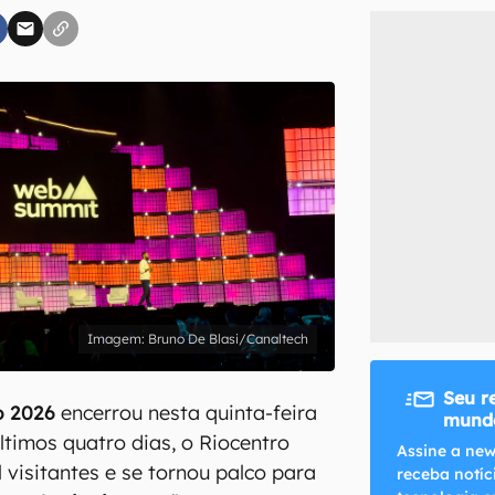
inscreva-se
li, aceito e concordo com os
Termos de Uso e Política de Privacidade do Ca
Bruno De Blasi/Canaltech
Seu r
 2026
encerrou nesta quinta-feira
mundo
últimos quatro dias, o Riocentro
Assine a new
 visitantes e se tornou palco para
receba notíc