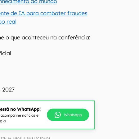
onhecimento ao mundo
ente de IA para combater fraudes
po real
e o que aconteceu na conferência:
icial
 2027
 está no WhatsApp!
WhatsApp
e acompanhe notícias e
ogia
TINUA APÓS A PUBLICIDADE