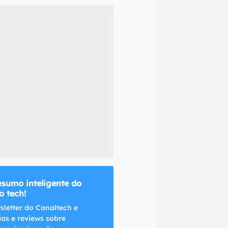
naltech.
esumo inteligente do
 tech!
sletter do Canaltech e
ias e reviews sobre