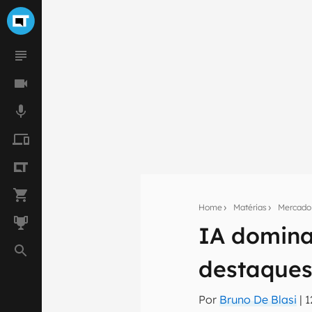
Home
Matérias
Mercado
IA domina
Seu res
destaques
Assine a newsle
mão.
Por
Bruno De Blasi
|
1