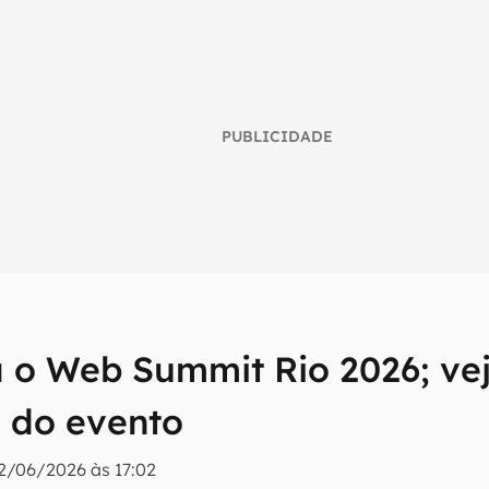
PUBLICIDADE
 o Web Summit Rio 2026; ve
umo inteligente do mundo tech!
 do evento
tter do Canaltech e receba notícias e reviews sobre tecnologia 
2/06/2026 às 17:02