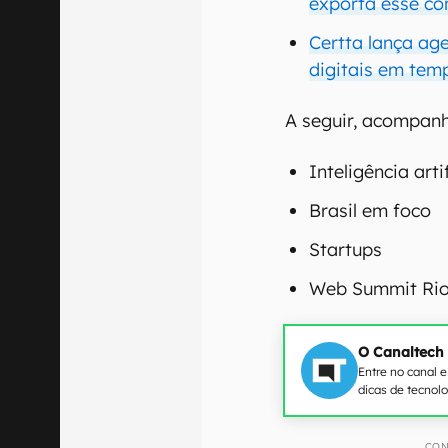
exporta esse c
Certta lança ag
digitais em tem
A seguir, acompanh
Inteligência artif
Brasil em foco
Startups
Web Summit Rio
O Canaltech
Entre no canal 
dicas de tecnol
CON