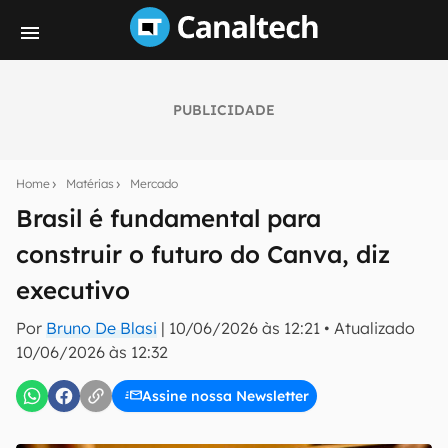
PUBLICIDADE
Seu resumo inteligente do mundo tech!
Assine a newsletter do Canaltech e receba
Home
Matérias
Mercado
notícias e reviews sobre tecnologia em primeira
mão.
Brasil é fundamental para
construir o futuro do Canva, diz
E-mail
executivo
Por
Bruno De Blasi
|
10/06/2026 às 12:21
•
Atualizado
inscreva-se
10/06/2026 às 12:32
Assine nossa Newsletter
Confirmo que li, aceito e concordo com os
Termos de
Uso e Política de Privacidade do Canaltech.