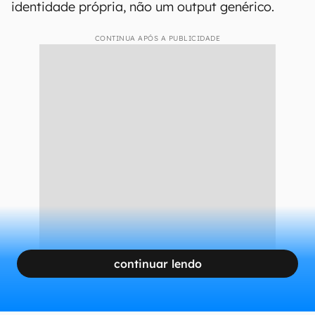
IA como diferencial
Com esse público em mente, o Canva tem
investido em ferramentas de IA
que
personalizam a experiência sem abrir mão da
acessibilidade de preço. O
Magic Memory
aprende o estilo visual de cada usuário e usa
esses dados para gerar conteúdo com
identidade própria, não um output genérico.
CONTINUA APÓS A PUBLICIDADE