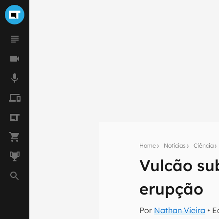
Home
Notícias
Ciência
Vulcão su
Seu res
erupção
Assine a newsle
mão.
Por
Nathan Vieira
• E