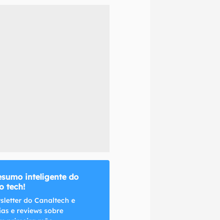
naltech.
esumo inteligente do
 tech!
sletter do Canaltech e
ias e reviews sobre