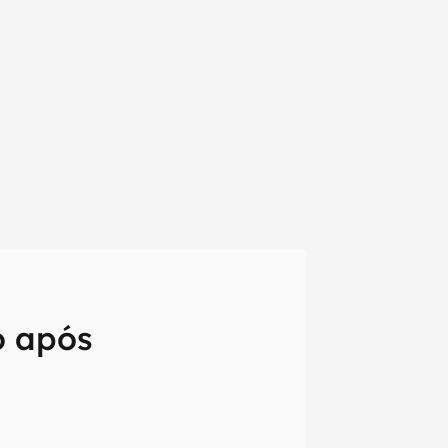
o após
em primeira