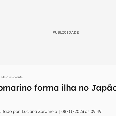
PUBLICIDADE
Meio ambiente
bmarino forma ilha no Japã
umo inteligente do mundo tech!
tter do Canaltech e receba notícias e reviews sobre tecnologia 
ditado por
Luciana Zaramela
|
08/11/2023 às 09:49