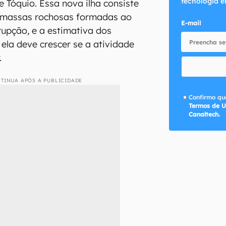
tecnologia e
e Tóquio. Essa nova ilha consiste
 massas rochosas formadas ao
E-mail
rupção, e a estimativa dos
 ela deve crescer se a atividade
.
TINUA APÓS A PUBLICIDADE
Confirmo que
Termos de U
Canaltech.