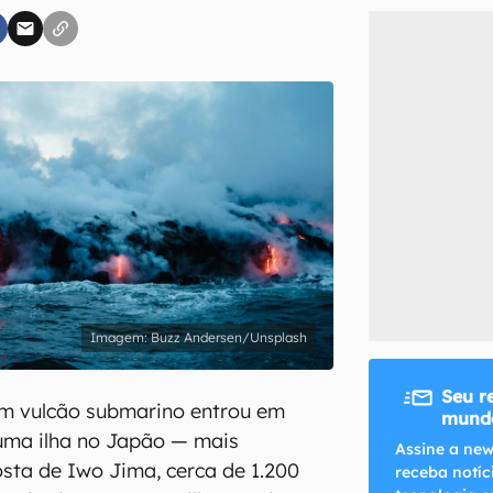
inscreva-se
li, aceito e concordo com os
Termos de Uso e Política de Privacidade do Ca
Buzz Andersen/Unsplash
Seu r
um vulcão submarino entrou em
mundo
uma ilha no Japão — mais
Assine a new
sta de Iwo Jima, cerca de 1.200
receba notíc