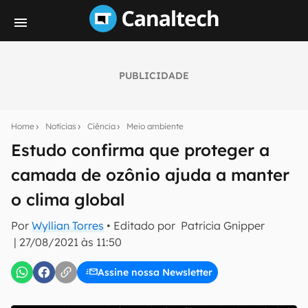
PUBLICIDADE
Seu resumo inteligente do mundo tech!
Assine a newsletter do Canaltech e receba
Home
Notícias
Ciência
Meio ambiente
notícias e reviews sobre tecnologia em primeira
mão.
Estudo confirma que proteger a
camada de ozônio ajuda a manter
E-mail
o clima global
Por
Wyllian Torres
• Editado por
Patricia Gnipper
inscreva-se
|
27/08/2021 às 11:50
Assine nossa Newsletter
Confirmo que li, aceito e concordo com os
Termos de
Uso e Política de Privacidade do Canaltech.