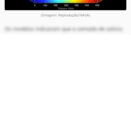
(Imagem: Reprodução/NASA)
Os modelos indicaram que a camada de ozônio
seria bem danificada em todo o planeta até
2050. Até 2100, os buracos de ozônio acima dos
trópicos seriam mais severos do que o
observado acima da Antártida
. Uma camada
empobrecida significaria uma maior incidência
de raios UV sobre a superfície terrestre, inibindo
as plantas de armazenarem o carbono em seus
tecidos e no solo. Nesse cenário, os níveis de
CO2 atmosférico seriam 30% mais elevados do
que os níveis atuais. Consequentemente, o clima
global subiria em até 0,85 °C.
CONTINUA APÓS A PUBLICIDADE