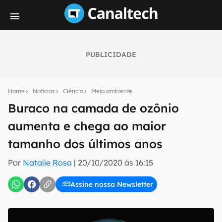
PUBLICIDADE
Seu resumo inteligente do mundo tech!
Assine a newsletter do Canaltech e receba
Home
Notícias
Ciência
Meio ambiente
notícias e reviews sobre tecnologia em primeira
mão.
Buraco na camada de ozônio
aumenta e chega ao maior
E-mail
tamanho dos últimos anos
Por
Natalie Rosa
|
20/10/2020 às 16:15
inscreva-se
Assine nossa Newsletter
Confirmo que li, aceito e concordo com os
Termos de
Uso e Política de Privacidade do Canaltech.