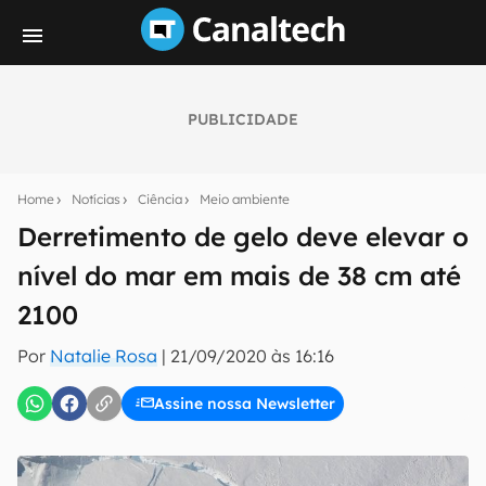
PUBLICIDADE
Seu resumo inteligente do mundo tech!
Assine a newsletter do Canaltech e receba
Home
Notícias
Ciência
Meio ambiente
notícias e reviews sobre tecnologia em primeira
mão.
Derretimento de gelo deve elevar o
nível do mar em mais de 38 cm até
E-mail
2100
Por
Natalie Rosa
|
21/09/2020 às 16:16
inscreva-se
Assine nossa Newsletter
Confirmo que li, aceito e concordo com os
Termos de
Uso e Política de Privacidade do Canaltech.