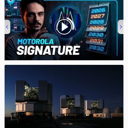
00:00
/
20:46