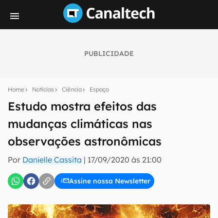
PUBLICIDADE
Seu resumo inteligente do mundo tech!
Assine a newsletter do Canaltech e receba
Home
Notícias
Ciência
Espaço
notícias e reviews sobre tecnologia em primeira
mão.
Estudo mostra efeitos das
mudanças climáticas nas
E-mail
observações astronômicas
Por
Danielle Cassita
|
17/09/2020 às 21:00
inscreva-se
Assine nossa Newsletter
Confirmo que li, aceito e concordo com os
Termos de
Uso e Política de Privacidade do Canaltech.