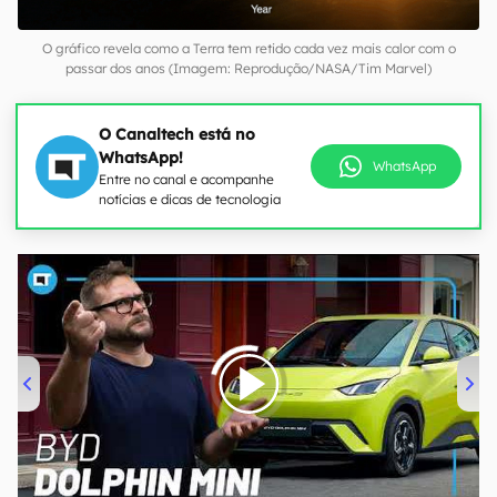
O gráfico revela como a Terra tem retido cada vez mais calor com o
passar dos anos (Imagem: Reprodução/NASA/Tim Marvel)
O Canaltech está no
WhatsApp!
WhatsApp
Entre no canal e acompanhe
notícias e dicas de tecnologia
00:00
/
04:07