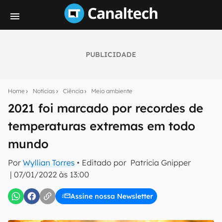
PUBLICIDADE
Seu resumo inteligente do mundo tech!
Assine a newsletter do Canaltech e receba
Home
Notícias
Ciência
Meio ambiente
notícias e reviews sobre tecnologia em primeira
mão.
2021 foi marcado por recordes de
temperaturas extremas em todo
E-mail
mundo
Por
Wyllian Torres
• Editado por
Patricia Gnipper
inscreva-se
|
07/01/2022 às 13:00
Assine nossa Newsletter
Confirmo que li, aceito e concordo com os
Termos de
Uso e Política de Privacidade do Canaltech.