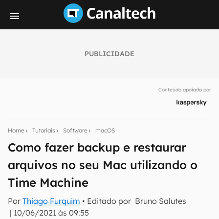
PUBLICIDADE
Seu resumo inteligente do mundo tech!
Assine a newsletter do Canaltech e receba
Conteúdo apoiado por
notícias e reviews sobre tecnologia em primeira
mão.
E-mail
Home
Tutoriais
Software
macOS
Como fazer backup e restaurar
arquivos no seu Mac utilizando o
inscreva-se
Time Machine
Confirmo que li, aceito e concordo com os
Termos de
Por
Thiago Furquim
• Editado por
Bruno Salutes
Uso e Política de Privacidade do Canaltech.
|
10/06/2021 às 09:55