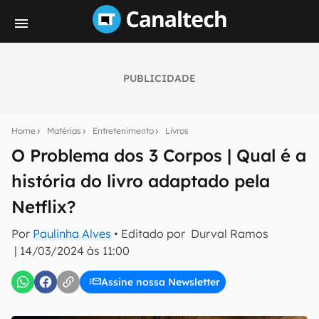
PUBLICIDADE
Seu resumo inteligente do mundo tech!
Assine a newsletter do Canaltech e receba
Home
Matérias
Entretenimento
Livros
notícias e reviews sobre tecnologia em primeira
mão.
O Problema dos 3 Corpos | Qual é a
história do livro adaptado pela
E-mail
Netflix?
Por
Paulinha Alves
• Editado por
Durval Ramos
inscreva-se
|
14/03/2024 às 11:00
Assine nossa Newsletter
Confirmo que li, aceito e concordo com os
Termos de
Uso e Política de Privacidade do Canaltech.